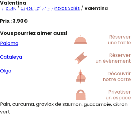
Valentina
Accueil
/
Carte Salon - Pintxos Salés
/
Valentina
Prix : 3.90€
Vous pourriez aimer aussi
Réserver
une table
Paloma
Réserver
Cataleya
un événement
Olga
Découvrir
notre carte
Privatiser
un espace
Pain, curcuma, gravlax de saumon, guacamole, citron
vert