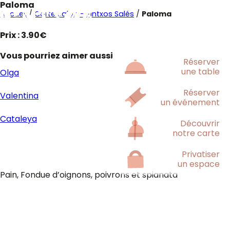
Paloma
Accueil
/
Carte Salon - Pintxos Salés
/
Paloma
Prix : 3.90€
Vous pourriez aimer aussi
Réserver
une table
Olga
Réserver
Valentina
un événement
Cataleya
Découvrir
notre carte
Privatiser
un espace
Pain, Fondue d’oignons, poivrons et spianata